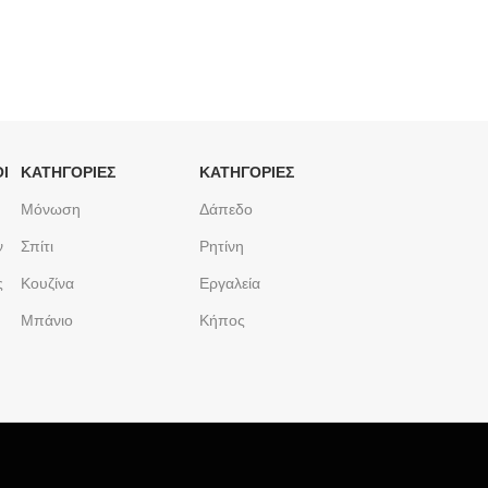
Ι
ΚΑΤΗΓΟΡΙΕΣ
ΚΑΤΗΓΟΡΙΕΣ
Μόνωση
Δάπεδο
ν
Σπίτι
Ρητίνη
ς
Κουζίνα
Εργαλεία
Μπάνιο
Κήπος