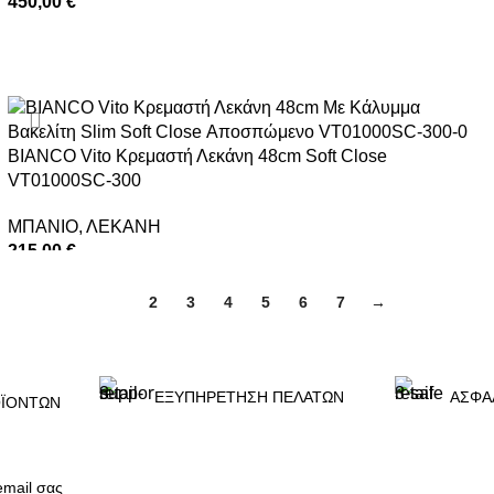
450,00
€
ΠΡΟΣΘΉΚΗ ΣΤΟ ΚΑΛΆΘΙ
BIANCO Vito Κρεμαστή Λεκάνη 48cm Soft Close
VT01000SC-300
ΜΠΑΝΙΟ
,
ΛΕΚΑΝΗ
215,00
€
ΠΡΟΣΘΉΚΗ ΣΤΟ ΚΑΛΆΘΙ
1
2
3
4
5
6
7
→
ΕΞΥΠΗΡΕΤΗΣΗ ΠΕΛΑΤΩΝ
ΑΣΦΑ
ΪΟΝΤΩΝ