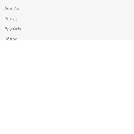
Δάπεδο
Ρητίνη
Εργαλεία
Κήπος
Copyright © 2025 Doitbest.gr. Created by
Shop
Λίστα Επιθυμιών
0
Cart
Ο λογαριασμός μου