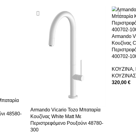
Armando V
Κουζίνας 
Περιστρεφ
400702-10
ΚΟΥΖΙΝΑ
,
ΚΟΥΖΙΝΑ
320,00
€
ΠΡΟΣΘΉΚΗ
Μπαταρία
Armando Vicario Tozo Μπαταρία
νι 48580-
Κουζίνας White Matt Με
Περιστρεφόμενο Ρουξούνι 48780-
300