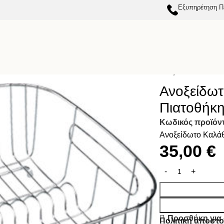
Εξυπηρέτηση Π
ΝΕΡΟΧΥΤΕΣ
ΑΞΕΣΟΥΑΡ ΓΙΑ ΝΕΡΟΧΥΤΕΣ
Ανοξείδωτο Καλάθ
Ανοξείδωτ
Πιατοθήκη
Κωδικός προϊόν
Ανοξείδωτο Καλάθ
35,00
€
Προσθήκη για
Πολιτική αποστ