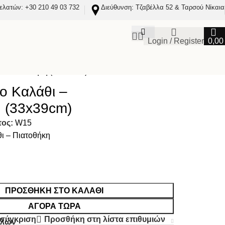
ελατών: +30 210 49 03 732
Διεύθυνση: Τζαβέλλα 52 & Ταρσού Νίκαια
Login / Register
0,0
ι – Πιατοθήκη (33x39cm)
ο Καλάθι –
 (33x39cm)
τος:
W15
ι – Πιατοθήκη
ΠΡΟΣΘΉΚΗ ΣΤΟ ΚΑΛΆΘΙ
ΑΓΟΡΆ ΤΏΡΑ
 σύγκριση
Προσθήκη στη λίστα επιθυμιών
ολών