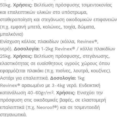
50kg.
Χρήσεις:
Βελτίωση πρόσφυσης τσιμεντοκονίας
και επαλειπτικών υλικών στο υπόστρωμα,
σταθεροποίηση και στεγάνωση οικοδομικών επιφανειών
(π.χ. εμφανή μπετά, κολώνες, τοιχία, δώματα,
μπαλκόνια)
Ενίσχυση κόλλας πλακιδίων (κόλλα, Revinex
,
®
νερό).
Δοσολογία:
1-2kg Revinex
/ κόλλα πλακιδίων
®
25kg.
Χρήσεις:
Βελτίωση πρόσφυσης, στεγάνωσης,
ελαστικότητας σε ευαίσθητους υγρούς χώρους όπου
εφαρμόζεται πλακάκι (π.χ. πισίνες, λουτρά, κουζίνες).
Αστάρι για επαλειπτικά.
Δοσολογία:
1kg
Revinex
αραιωμένο με 3-4kg νερό. Ενδεικτική
®
κατανάλωση 40-60gr/m
.
Χρήσεις:
Ενισχύει την
2
πρόσφυση στις οικοδομικές βαφές, σε ελαστομερή
επαλειπτικά (π.χ. Neoroof
) και σε τσιμεντοειδή
®
στεγανωτικά.