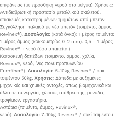
επιφάνειας (με προσθήκη νερού στο μείγμα). Χρήσεις:
Αντιδιαβρωτική προστασία μεταλλικού σκελετού,
επισκευές κατεστραμμένων τμημάτων από μπετόν.
Συγκόλληση παλαιού με νέο μπετόν (τσιμέντο, άμμος,
Revinex
).
Δοσολογία:
(κατά όγκο): 1 μέρος τσιμέντο:
®
1 μέρος άμμος (κοκκομετρίας 0-2 mm): 0,5 – 1 μέρος
Revinex
+ νερό (όσο απαιτείται)
®
Κατασκευή δαπέδων (τσιμέντο, άμμος, χαλίκι,
Revinex
, νερό, ίνες πολυπροπυλενίου
®
Eurofiber
).
Δοσολογία:
5-10kg Revinex
/ σακί
®
®
τσιμέντου 50kg.
Χρήσεις:
Δάπεδα με αυξημένες
μηχανικές και χημικές αντοχές, όπως βιομηχανικά και
άλλα σε συνεργεία, χώρους στάθμευσης, μονάδες
τροφίμων, εργαστήρια.
Αστάρια (τσιμέντο, άμμος, Revinex
,
®
νερό).
Δοσολογία:
7-10kg Revinex
/ σακί τσιμέντου
®