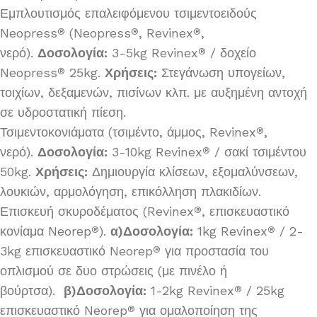
Εμπλουτισμός επαλειφόμενου τσιμεντοειδούς
Neopress
(Neopress
, Revinex
,
®
®
®
νερό).
Δοσολογία:
3-5kg Revinex
/ δοχείο
®
Neopress
25kg.
Χρήσεις:
Στεγάνωση υπογείων,
®
τοιχίων, δεξαμενών, πισίνων κλπ. με αυξημένη αντοχή
σε υδροστατική πίεση.
Τσιμεντοκονιάματα (τσιμέντο, άμμος, Revinex
,
®
νερό).
Δοσολογία:
3-10kg Revinex
/ σακί τσιμέντου
®
50kg.
Χρήσεις:
Δημιουργία κλίσεων, εξομαλύνσεων,
λουκιών, αρμολόγηση, επικόλληση πλακιδίων.
Επισκευή σκυροδέματος (Revinex
, επισκευαστικό
®
κονίαμα Neorep
).
α)Δοσολογία:
1kg Revinex
/ 2-
®
®
3kg επισκευαστικό Neorep
για προστασία του
®
οπλισμού σε δυο στρώσεις (με πινέλο ή
βούρτσα).
β)Δοσολογία:
1-2kg Revinex
/ 25kg
®
επισκευαστικό Neorep
για ομαλοποίηση της
®