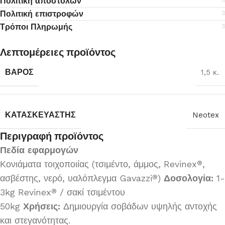
Πολιτική αποστολών
Πολιτική επιστροφών
Τρόποι Πληρωμής
Λεπτομέρειες προϊόντος
ΒΆΡΟΣ
1,5 κ.
ΚΑΤΑΣΚΕΥΑΣΤΉΣ
Neotex
Περιγραφή προϊόντος
Πεδία εφαρμογών
Κονιάματα τοιχοποιίας (τσιμέντο, άμμος, Revinex
,
®
ασβέστης, νερό, υαλόπλεγμα Gavazzi
)
Δοσολογία:
1-
®
3kg Revinex
/ σακί τσιμέντου
®
50kg
Χρήσεις:
Δημιουργία σοβάδων υψηλής αντοχής
και στεγανότητας.