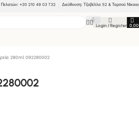
 Πελατών: +30 210 49 03 732
Διεύθυνση: Τζαβέλλα 52 & Ταρσού Νίκαια
Login / Register
0,0
υδρεία 280ml 092280002
92280002