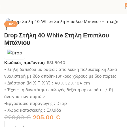
ική σελίδα
ΚΟΛΛΕΣ-ΣΙΛΙΚΟΝΕΣ
ΜΠΑΝΙΟ
ΕΠΙΠΛΟ ΜΠΑΝΙΟΥ
-10%
Drop Στήλη 40 White Στήλη Επίπλου
Μπάνιου
Κωδικός προϊόντος:
5SLR040
• Στήλη δαπέδου με ράφια : από λευκή πολυεστερική λάκα
γυαλιστερή με δύο αποθηκευτικούς χώρους με δύο πόρτες
• Διάσταση (Μ Χ Π Χ Υ) : 40 X 32 X 184 cm
• Έχετε τη δυνατότητα επιλογής δεξιά ή αριστερά (L / R)
άνοιγμα των πορτών
•Εργοστάσιο παραγωγής : Drop
• Χώρα κατασκευής : Ελλάδα
229,00
€
205,00
€