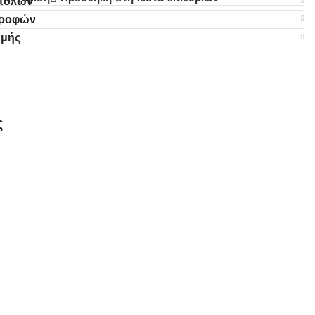
στολών
τροφών
ωμής
ς