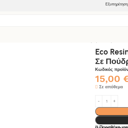
Εξυπηρέτηση
ΕΤΑΛΛΙΚΕΣ ΧΡΩΣΤΙΚΕΣ
Eco Resin Μεταλλική Χρωστική Σε Πούδ
Eco Res
Σε Πούδρ
Κωδικός προϊό
15,00
Σε απόθεμα
Προσθήκη για