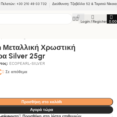
 Πελατών: +30 210 49 03 732
Διεύθυνση: Τζαβέλλα 52 & Ταρσού Νίκαια
Login / Register
0,0
ρα Silver 25gr
in Μεταλλική Χρωστική
α Silver 25gr
ντος:
ECOPEARL-SILVER
€
Σε απόθεμα
Προσθήκη στο καλάθι
Αγορά τώρα
 σύγκριση
Προσθήκη στη λίστα επιθυμιών