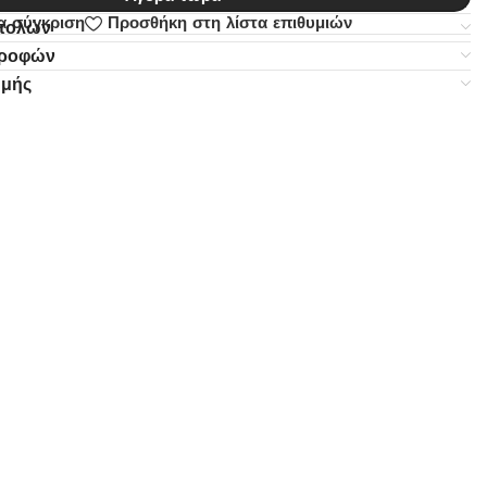
α σύγκριση
Προσθήκη στη λίστα επιθυμιών
στολών
τροφών
ωμής