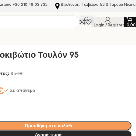
λατών: +30 210 49 03 732
Διεύθυνση: Τζαβέλλα 52 & Ταρσού Νίκαια
Login / Register
0,0
οκιβώτιο Τουλόν 95
ντος:
95-96
ο
€
Σε απόθεμα
Προσθήκη στο καλάθι
Αγορά τώρα