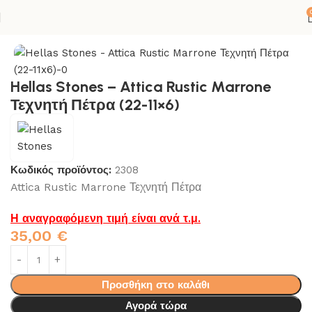
ΙΚΟΝΕΣ
ΕΠΕΝΔΥΣΗ ΤΟΙΧΩΝ
HELLAS STONES
ΤΟΥΒΛΑΚΙΑ
Hellas Stones – Attica Rustic Marrone
Τεχνητή Πέτρα (22-11×6)
Κωδικός προϊόντος:
2308
Attica Rustic Marrone Τεχνητή Πέτρα
Η αναγραφόμενη τιμή είναι ανά τ.μ.
35,00
€
Προσθήκη στο καλάθι
Αγορά τώρα