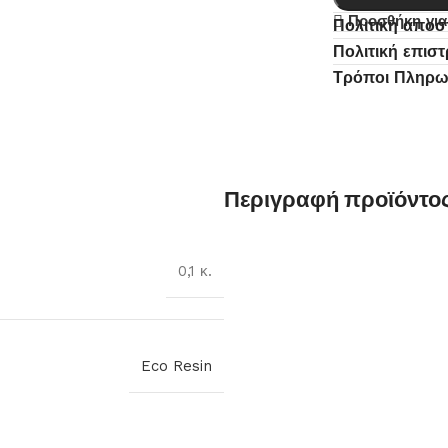
Προσθήκη για
Πολιτική απο
Πολιτική επισ
Τρόποι Πληρ
Περιγραφή προϊόντο
0,1 κ.
Eco Resin