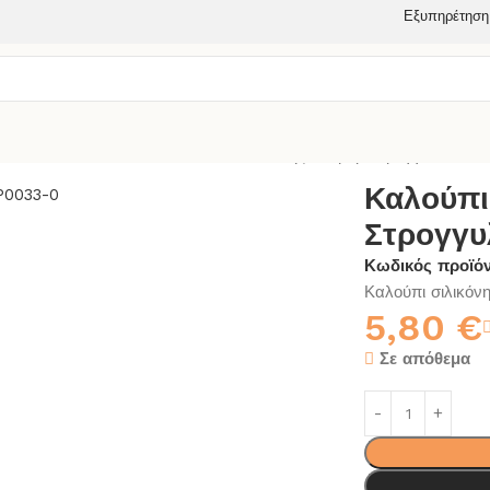
Εξυπηρέτηση
ΑΛΟΥΠΙΑ ΣΙΛΙΚΟΝΗΣ
Καλούπι Σιλικόνης Σουβέρ Στρογγυλό EP0
Καλούπι
Στρογγυ
Κωδικός προϊό
Καλούπι σιλικόν
5,80
€
Σε απόθεμα