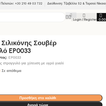
 Πελατών: +30 210 49 03 732
Διεύθυνση: Τζαβέλλα 52 & Ταρσού Νίκαια
Login / Register
0,0
033
 Σιλικόνης Σουβέρ
λό EP0033
ντος:
EP0033
ης στρογγυλό για χύτευση με υγρό γυαλί
Σε απόθεμα
Προσθήκη στο καλάθι
Αγορά τώρα