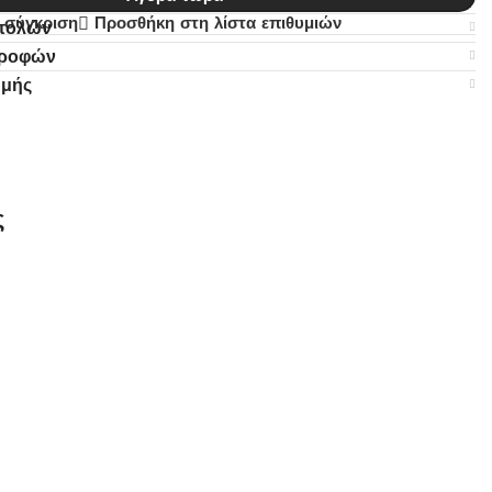
 σύγκριση
Προσθήκη στη λίστα επιθυμιών
στολών
τροφών
ωμής
ς