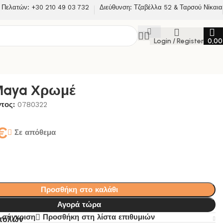
 Πελατών: +30 210 49 03 732
Διεύθυνση: Τζαβέλλα 52 & Ταρσού Νίκαια
Login / Register
0,0
Μaya Χρωμέ
ντος:
0780322
€
Σε απόθεμα
Προσθήκη στο καλάθι
Αγορά τώρα
 σύγκριση
Προσθήκη στη λίστα επιθυμιών
στολών