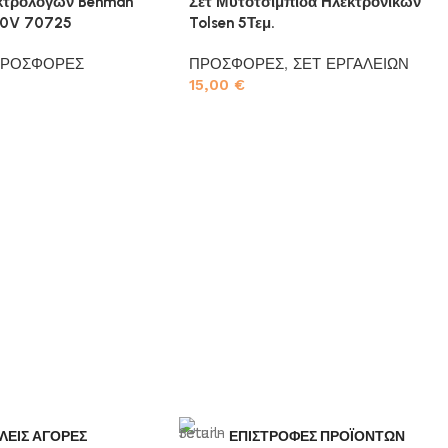
κτρολόγων Benman
Σετ Μυτοτσίμπιδα Ηλεκτρονικών
00V 70725
Tolsen 5Τεμ.
ΡΟΣΦΟΡΕΣ
ΠΡΟΣΦΟΡΕΣ
,
ΣΕΤ ΕΡΓΑΛΕΙΩΝ
15,00
€
το καλάθι
Προσθήκη στο καλάθι
ΛΕΙΣ ΑΓΟΡΕΣ
ΕΠΙΣΤΡΟΦΕΣ ΠΡΟΪΟΝΤΩΝ