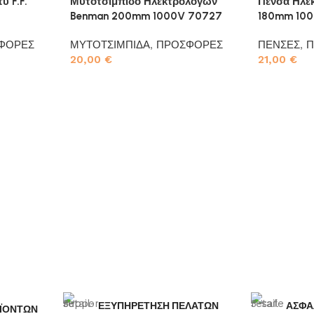
ύ F.F.
Μυτοτσίμπιδο Ηλεκτρολόγων
Πένσα Ηλε
Benman 200mm 1000V 70727
180mm 10
ΦΟΡΕΣ
ΜΥΤΟΤΣΙΜΠΙΔΑ
,
ΠΡΟΣΦΟΡΕΣ
ΠΕΝΣΕΣ
,
Π
20,00
€
21,00
€
Προσθήκη στο καλάθι
Προσθήκη σ
ΕΞΥΠΗΡΕΤΗΣΗ ΠΕΛΑΤΩΝ
ΑΣΦΑ
ΪΟΝΤΩΝ