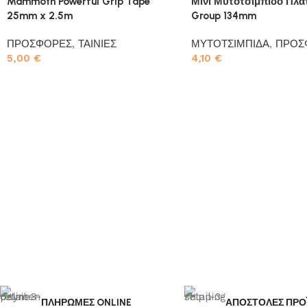
Mammoth Powerful Grip Tape
Μίνι Μυτοτσίμπιδο Πλατ
25mm x 2.5m
Group 134mm
ΠΡΟΣΦΟΡΕΣ
,
ΤΑΙΝΙΕΣ
ΜΥΤΟΤΣΙΜΠΙΔΑ
,
ΠΡΟΣ
5,00
€
4,10
€
Προσθήκη στο καλάθι
Προσθήκη στο καλάθι
ΠΛΗΡΩΜΕΣ ONLINE
ΑΠΟΣΤΟΛΕΣ ΠΡΟ