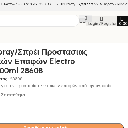
 Πελατών: +30 210 49 03 732
Διεύθυνση: Τζαβέλλα 52 & Ταρσού Νίκαια
Login / Register
0,0
φών Electro Protect 400ml 28608
Spray/Σπρέι Προστασίας
κών Επαφών Electro
400ml 28608
ντος:
28608
 για την προστασία ηλεκτρικών επαφών από την υγρασία.
Σε απόθεμα
Προσθήκη στο καλάθι