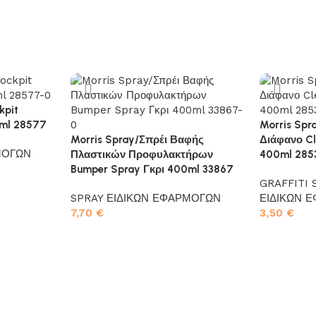
kpit
0ml 28577
Morris Spr
Morris Spray/Σπρέι Βαφής
Διάφανο Cl
ΜΟΓΩΝ
Πλαστικών Προφυλακτήρων
400ml 285
Bumper Spray Γκρι 400ml 33867
GRAFFITI 
SPRAY ΕΙΔΙΚΩΝ ΕΦΑΡΜΟΓΩΝ
ΕΙΔΙΚΩΝ 
7,70
€
3,50
€
Προσθήκη στο καλάθι
Προσθήκη σ