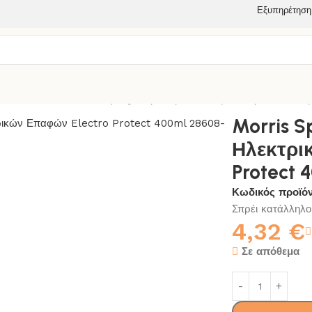
Εξυπηρέτηση
 ΕΦΑΡΜΟΓΩΝ
Morris Spray/Σπρέι Προστασίας Ηλεκτρικών Επα
Morris 
Ηλεκτρι
Protect 
Κωδικός προϊό
Σπρέι κατάλληλο
4,32
€
Σε απόθεμα