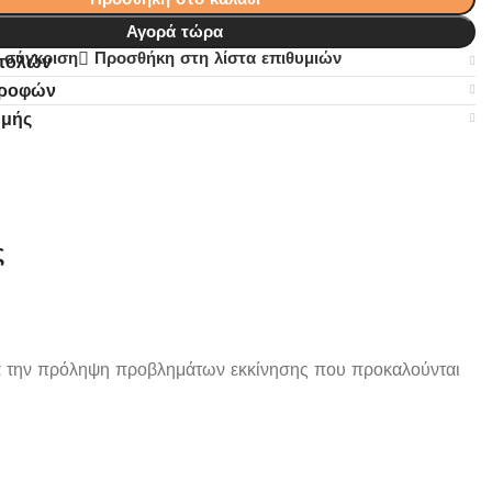
Αγορά τώρα
 σύγκριση
Προσθήκη στη λίστα επιθυμιών
στολών
τροφών
ωμής
ς
ια την πρόληψη προβλημάτων εκκίνησης που προκαλούνται