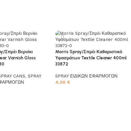
ay/Σπρέι Βερνίκι
Morris Spray/Σπρέι Καθαριστικό
ear Varnish Gloss
Υφασμάτων Textile Cleaner 400ml
30
33872
SPRAY CANS
,
SPRAY
SPRAY ΕΙΔΙΚΩΝ ΕΦΑΡΜΟΓΩΝ
ΕΦΑΡΜΟΓΩΝ
4,06
€
Προσθήκη στο καλάθι
το καλάθι