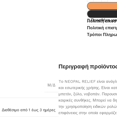
Προσθήκη για
Πολιτική απο
Πολιτική επισ
Τρόποι Πληρ
Περιγραφή προϊόντο
Tο NEOPAL RELIEF είναι ανάγλυ
Μ/Δ
και εσωτερικής χρήσης. Είναι κα
μπετόν, ξύλο, νοβοπάν. Παρουσιά
καιρικές συνθήκες. Μπορεί να δη
την χρησιμοποίηση ειδικών ρολών
Διαθέσιμο από 1 έως 3 ημέρες
επιφάνειας στην οποία εφαρμόζε