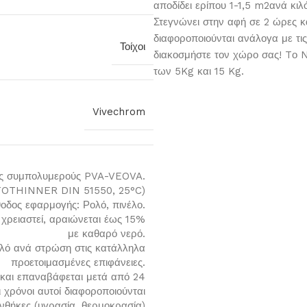
αποδίδει ερίπου 1-1,5 m2ανά κι
Στεγνώνει στην αφή σε 2 ώρες κ
διαφοροποιούνται ανάλογα με τις
Τοίχοι
διακοσμήστε τον χώρο σας! Tο 
των 5Kg και 15 Kg.
Vivechrom
ως συμπολυμερούς PVA-VEOVA.
OTOTHINNER DIN 51550, 25°C)
οδος εφαρμογής: Ρολό, πινέλο.
χρειαστεί, αραιώνεται έως 15%
με καθαρό νερό.
ιλό ανά στρώση στις κατάλληλα
προετοιμασμένες επιφάνειες.
 και επαναβάφεται μετά από 24
 χρόνοι αυτοί διαφοροποιούνται
υνθήκες (υγρασία, θερμοκρασία)