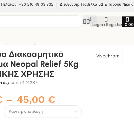
 Πελατών: +30 210 49 03 732
Διεύθυνση: Τζαβέλλα 52 & Ταρσού Νίκαια
Login / Register
0,0
 Neopal Relief 5Kg ΕΣΩΤΕΡΙΚΗΣ ΧΡΗΣΗΣ
ο Διακοσμητικό
Vivechrom
α Neopal Relief 5Kg
ΙΚΗΣ ΧΡΗΣΗΣ
ντος:
conf5174287
€
–
45,00
€