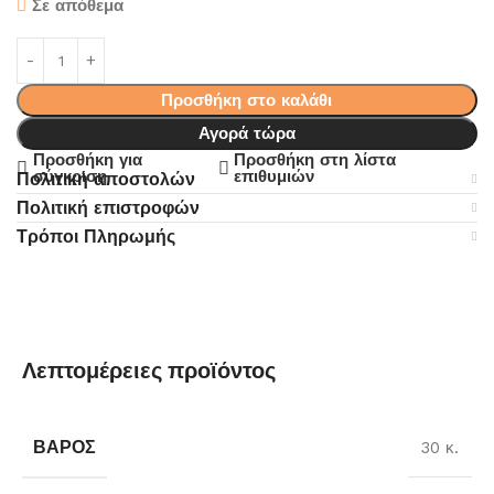
Σε απόθεμα
Προσθήκη στο καλάθι
Αγορά τώρα
Προσθήκη για
Προσθήκη στη λίστα
σύγκριση
επιθυμιών
Πολιτική αποστολών
Πολιτική επιστροφών
Τρόποι Πληρωμής
Λεπτομέρειες προϊόντος
ΒΆΡΟΣ
30 κ.