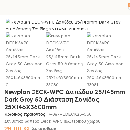
 σελίδα
ΚΟΛΛΕΣ-ΣΙΛΙΚΟΝΕΣ
ΔΑΠΕΔΟ
ΔΑΠΕΔΟ DECK WPC
Newplan DECK-WPC Δαπέδου 25/145mm
Dark Grey 50 Διάσταση Σανίδας
25X146X3600mm
Κωδικός προϊόντος:
7-09-PLDECK25-050
Συνθετικό δάπεδο Deck WPC εξωτερικού χώρου
29,00
€
Σε απόθεμα