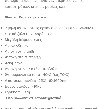
πάτωμα πισίνας, βεράντας, εξωτερικούς χώρους
καταστημάτων, κήπους, μαρίνες κλπ.
Φυσικά Χαρακτηριστικά
Υψηλή αντοχή στους οργανισμούς που προσβάλουν το
φυσικό ξύλο (π.χ. σαράκι κ.α.)
Μεγάλη διάρκεια ζωής
Αντιολισθητικό
Αντοχή στην τριβή
Αντοχή στη ανάφλεξη
Αδιάβροχο
Αντοχή στην ηλιακή ακτινοβολία
Θερμομονωτικό (από -40
C έως 70
C)
ο
ο
Διαστάσεις σανίδας: 25X146X3600mm
Βάρος σανίδας: ~10kg
Εγγύηση: 5 έτη
Περιβαλλοντικά Χαρακτηριστικά
Δεν περιέχει τοξικές και επικίνδυνες ουσίες, συντηρητικά,