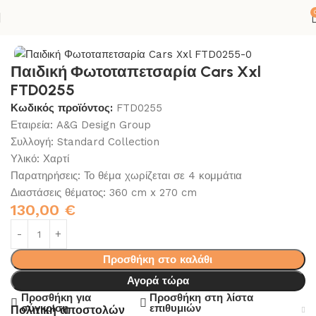
Αρχική σελίδα
ΚΟΛΛΕΣ-ΣΙΛΙΚΟΝΕΣ
ΣΠΙΤΙ
Accessories
Παιδική Φωτοταπετσαρία Cars Xxl
FTD0255
Κωδικός προϊόντος:
FTD0255
Εταιρεία: A&G Design Group
Συλλογή: Standard Collection
Υλικό: Χαρτί
Παρατηρήσεις: Το θέμα χωρίζεται σε 4 κομμάτια
Διαστάσεις θέματος: 360 cm x 270 cm
130,00
€
Προσθήκη στο καλάθι
Αγορά τώρα
Προσθήκη για
Προσθήκη στη λίστα
σύγκριση
επιθυμιών
Πολιτική αποστολών