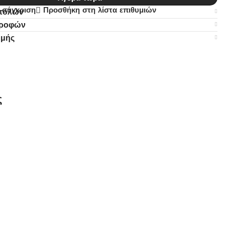
 σύγκριση
Προσθήκη στη λίστα επιθυμιών
στολών
τροφών
ωμής
ς