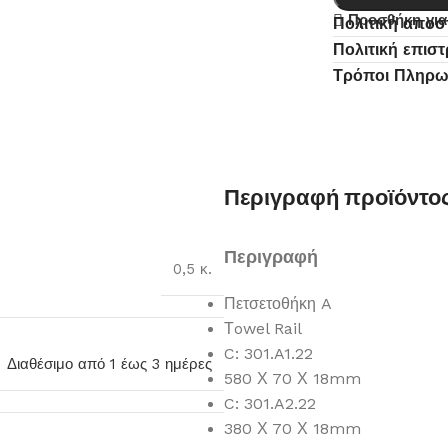
Προσθήκη για
Πολιτική απο
Πολιτική επισ
Τρόποι Πληρ
Περιγραφή προϊόντο
Περιγραφή
0,5 κ.
Πετσετοθήκη A
Τowel Rail
C: 301.A1.22
Διαθέσιμο από 1 έως 3 ημέρες
580 Χ 70 Χ 18mm
C: 301.A2.22
380 Χ 70 Χ 18mm