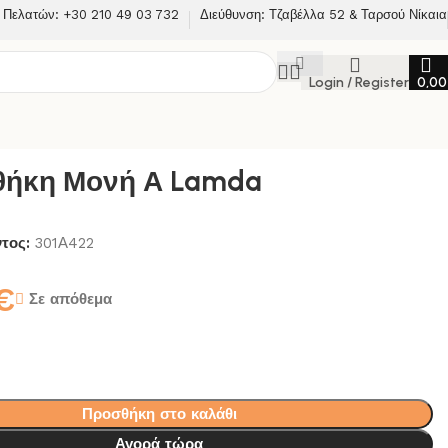
 Πελατών: +30 210 49 03 732
Διεύθυνση: Τζαβέλλα 52 & Ταρσού Νίκαια
Login / Register
0,0
θήκη Μονή Α Lamda
ντος:
301Α422
€
Σε απόθεμα
Προσθήκη στο καλάθι
Αγορά τώρα