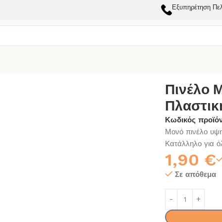
Εξυπηρέτηση Πε
Α ΒΑΦΗΣ
ΠΙΝΕΛΑ
Πινέλο Μονό Token Νο60 Πλαστική Λαβή 44
Πινέλο 
Πλαστικ
Κωδικός προϊό
Μονό πινέλο υψηλ
Κατάλληλο για όλ
1,90
€
Σε απόθεμα