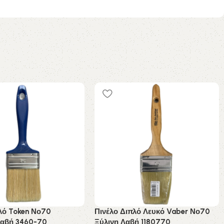
λό Token Νο70
Πινέλο Διπλό Λευκό Vaber Νο70
Λαβή 3460-70
Ξύλινη Λαβή 1180770