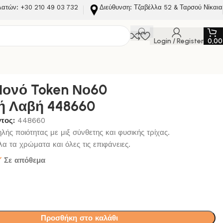
λατών: +30 210 49 03 732
Διεύθυνση: Τζαβέλλα 52 & Ταρσού Νίκαια
Login / Register
0,0
8660
Μονό Token Νο60
ή Λαβή 448660
ντος:
448660
ής ποιότητας με μιξ σύνθετης και φυσικής τρίχας.
α τα χρώματα και όλες τις επιφάνειες.
Σε απόθεμα
Προσθήκη στο καλάθι