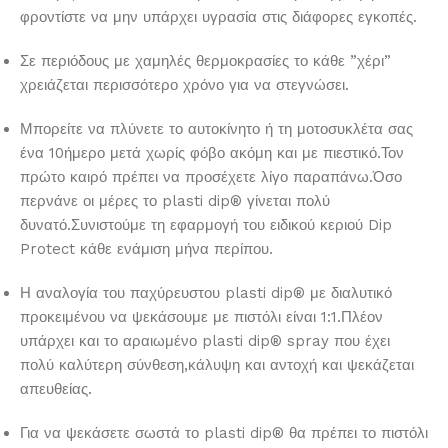
φροντίστε να μην υπάρχει υγρασία στις διάφορες εγκοπές.
Σε περιόδους με χαμηλές θερμοκρασίες το κάθε ”χέρι”
χρειάζεται περισσότερο χρόνο για να στεγνώσει.
Μπορείτε να πλύνετε το αυτοκίνητο ή τη μοτοσυκλέτα σας
ένα 10ήμερο μετά χωρίς φόβο ακόμη και με πιεστικό.Τον
πρώτο καιρό πρέπει να προσέχετε λίγο παραπάνω.Όσο
περνάνε οι μέρες το plasti dip® γίνεται πολύ
δυνατό.Συνιστούμε τη εφαρμογή του ειδικού κεριού Dip
Protect κάθε ενάμιση μήνα περίπου.
Η αναλογία του παχύρευστου plasti dip® με διαλυτικό
προκειμένου να ψεκάσουμε με πιστόλι είναι 1:1.Πλέον
υπάρχει και το αραιωμένο plasti dip® spray που έχει
πολύ καλύτερη σύνθεση,κάλυψη και αντοχή και ψεκάζεται
απευθείας.
Για να ψεκάσετε σωστά το plasti dip® θα πρέπει το πιστόλι