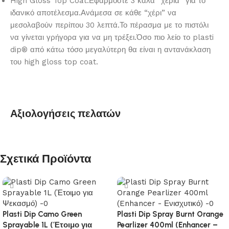
High Gloss Top Coat:Εφαρμόστε 3 καλά “χέρια” για το
ιδανικό αποτέλεσμα.Ανάμεσα σε κάθε “χέρι” να
μεσολαβούν περίπου 30 λεπτά.Το πέρασμα με το πιστόλι
να γίνεται γρήγορα για να μη τρέξει.Όσο πιο λείο το plasti
dip® από κάτω τόσο μεγαλύτερη θα είναι η αντανάκλαση
του high gloss top coat.
Αξιολογήσεις πελατών
Σχετικά Προϊόντα
Plasti Dip Camo Green
Plasti Dip Spray Burnt Orange
Sprayable 1L (Έτοιμο για
Pearlizer 400ml (Enhancer –