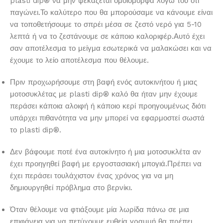
plasti dip® να μην ψεκάζεται ομοιόμορφα λόγω του ότι
παγώνει.Το καλύτερο που θα μπορούσαμε να κάνουμε είναι
να τοποθετήσουμε το σπρέι μέσα σε ζεστό νερό για 5-10
λεπτά ή να το ζεστάνουμε σε κάποιο καλοριφέρ.Αυτό έχει
σαν αποτέλεσμα το μείγμα εσωτερικά να μαλακώσει και να
έχουμε το λείο αποτέλεσμα που θέλουμε.
Πριν προχωρήσουμε στη βαφή ενός αυτοκινήτου ή μιας
μοτοσυκλέτας με plasti dip® καλό θα ήταν μην έχουμε
περάσει κάποια αλοιφή ή κάποιο κερί προηγουμένως διότι
υπάρχει πιθανότητα να μην μπορεί να εφαρμοστεί σωστά
το plasti dip®.
Δεν βάφουμε ποτέ ένα αυτοκίνητο ή μια μοτοσυκλέτα αν
έχει προηγηθεί βαφή με εργoστασιακή μπογιά.Πρέπει να
έχει περάσει τουλάχιστον ένας χρόνος για να μη
δημιουργηθεί πρόβλημα στο βερνίκι.
Όταν θέλουμε να φτιάξουμε μία λωρίδα πάνω σε μια
επιφάνεια για να πετύχουμε ευθεία γραμμή θα πρέπει