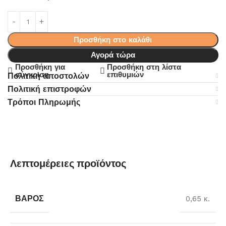
Προσθήκη στο καλάθι
Αγορά τώρα
Προσθήκη για
Προσθήκη στη λίστα
σύγκριση
επιθυμιών
Πολιτική αποστολών
Πολιτική επιστροφών
Τρόποι Πληρωμής
Λεπτομέρειες προϊόντος
ΒΆΡΟΣ
0,65 κ.