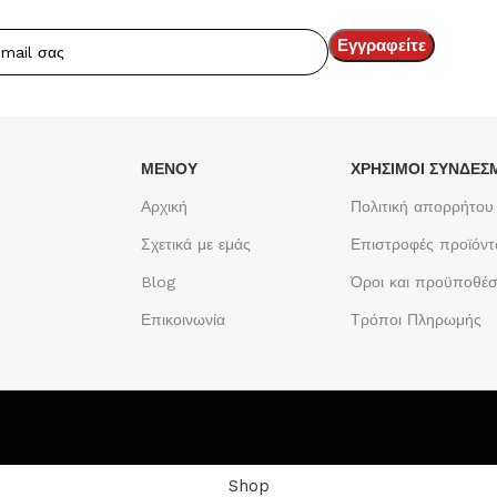
ΜΕΝΟΥ
ΧΡΉΣΙΜΟΙ ΣΎΝΔΕΣ
Αρχική
Πολιτική απορρήτου
Σχετικά με εμάς
Επιστροφές προϊόν
Blog
Όροι και προϋποθέσ
Επικοινωνία
Τρόποι Πληρωμής
Shop