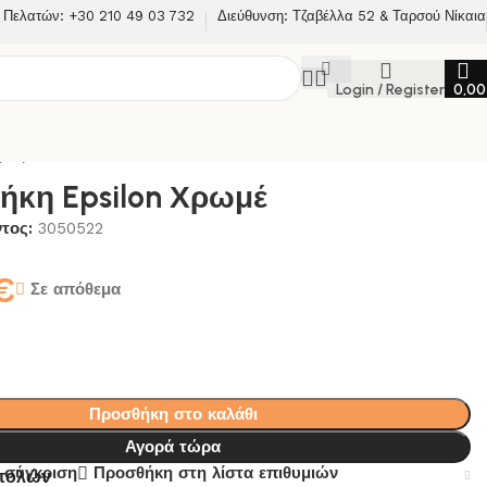
 Πελατών: +30 210 49 03 732
Διεύθυνση: Τζαβέλλα 52 & Ταρσού Νίκαια
Login / Register
0,0
Χρωμέ
ήκη Epsilon Χρωμέ
ντος:
3050522
€
Σε απόθεμα
Προσθήκη στο καλάθι
Αγορά τώρα
 σύγκριση
Προσθήκη στη λίστα επιθυμιών
στολών