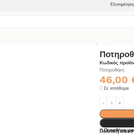
Εξυπηρέτηση
ΑΝΙΟΥ
ΣΠΟΓΓΟΘΗΚΗ-ΣΑΠΟΥΝΟΘΗΚΗ
Ποτηροθήκη Epsilon 
Ποτηροθ
Κωδικός προϊό
Ποτηροθήκη
46,00
Σε απόθεμα
Προσθήκη για
Πολιτική απο