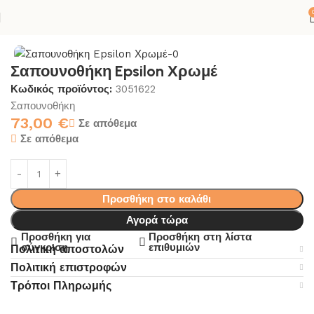
ΝΙΟ
ΑΞΕΣΟΥΑΡ ΜΠΑΝΙΟΥ
ΣΠΟΓΓΟΘΗΚΗ-ΣΑΠΟΥΝΟΘΗΚΗ
Σαπουνοθήκη Epsilon Χρωμέ
Κωδικός προϊόντος:
3051622
Σαπουνοθήκη
73,00
€
Σε απόθεμα
Σε απόθεμα
Προσθήκη στο καλάθι
Αγορά τώρα
Προσθήκη για
Προσθήκη στη λίστα
σύγκριση
επιθυμιών
Πολιτική αποστολών
Πολιτική επιστροφών
Τρόποι Πληρωμής