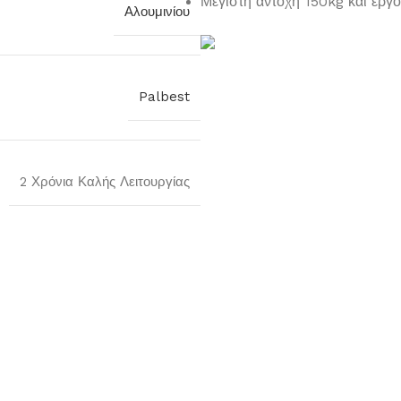
Μέγιστη αντοχή 150kg και εργο
Αλουμινίου
Palbest
2 Χρόνια Καλής Λειτουργίας