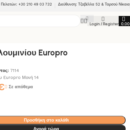
 Πελατών: +30 210 49 03 732
Διεύθυνση: Τζαβέλλα 52 & Ταρσού Νίκαια
Login / Register
0,0
λουμινίου Europro
ντος:
7114
ου Europro Μονή 14
€
Σε απόθεμα
Προσθήκη στο καλάθι
Αγορά τώρα