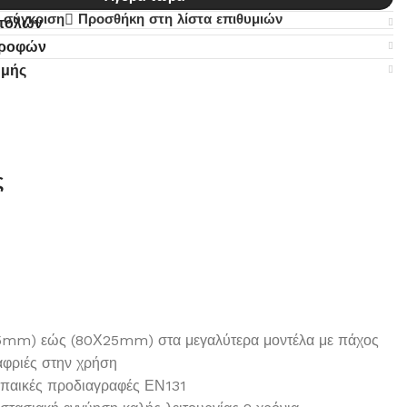
 σύγκριση
Προσθήκη στη λίστα επιθυμιών
στολών
τροφών
ωμής
ς
25mm) εώς (80Χ25mm) στα μεγαλύτερα μοντέλα με πάχος
αφριές στην χρήση
ωπαικές προδιαγραφές ΕΝ131