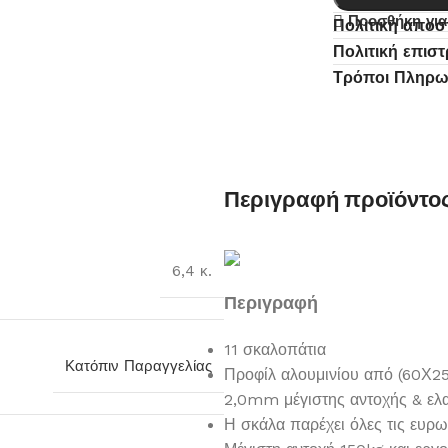
Προσθήκη για
Πολιτική απο
Πολιτική επισ
Τρόποι Πληρ
Περιγραφή προϊόντο
6,4 κ.
Περιγραφή
11 σκαλοπάτια
Κατόπιν Παραγγελίας
Προφίλ αλουμινίου από (60Χ
2,0mm μέγιστης αντοχής & ελ
Η σκάλα παρέχει όλες τις ευρ