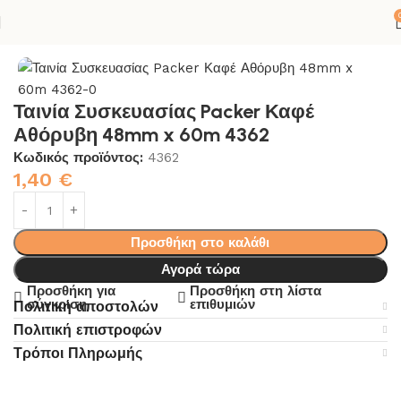
Αρχική σελίδα
ΚΟΛΛΕΣ-ΣΙΛΙΚΟΝΕΣ
ΣΠΙΤΙ
ΧΡΩΜΑ
ΤΑΙΝΙΕΣ
Ταινία Συσκευασίας Packer Καφέ
Αθόρυβη 48mm x 60m 4362
Κωδικός προϊόντος:
4362
1,40
€
Προσθήκη στο καλάθι
Αγορά τώρα
Προσθήκη για
Προσθήκη στη λίστα
σύγκριση
επιθυμιών
Πολιτική αποστολών
Πολιτική επιστροφών
Τρόποι Πληρωμής