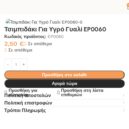
λίδα
ΚΟΛΛΕΣ-ΣΙΛΙΚΟΝΕΣ
ΡΗΤΙΝΗ-ΠΟΡΣΕΛΑΝΗ
ΑΞΕΣΟΥΑΡ
Τσιμπιδάκι Για Υγρό Γυαλί EP0060
Κωδικός προϊόντος:
EP0060
2,50
€
Σε απόθεμα
Σε απόθεμα
Προσθήκη στο καλάθι
Αγορά τώρα
Προσθήκη για
Προσθήκη στη λίστα
σύγκριση
επιθυμιών
Πολιτική αποστολών
Πολιτική επιστροφών
Τρόποι Πληρωμής