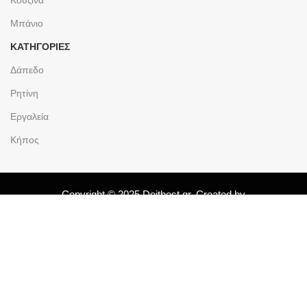
Κουζίνα
Μπάνιο
ΚΑΤΗΓΟΡΙΕΣ
Δάπεδο
Ρητίνη
Εργαλεία
Κήπος
Copyright © 2025 Doitbest.gr. Created by
Shop
Λίστα Επιθυμιών