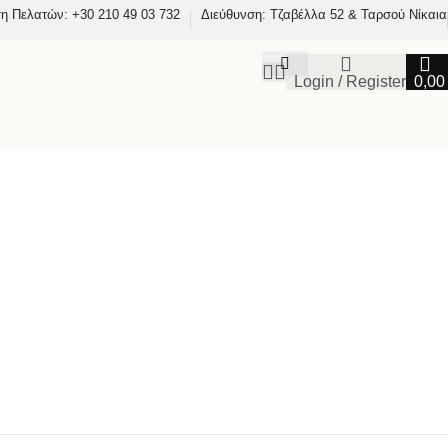
η Πελατών: +30 210 49 03 732
Διεύθυνση: Τζαβέλλα 52 & Ταρσού Νίκαια
Login / Register
0,0
30 CM