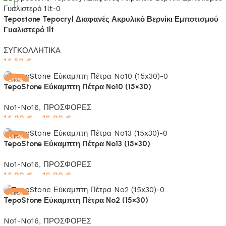
Tepostone Tepocryl Διαφανές Ακρυλικό Βερνίκι Εμποτισμού
Γυαλιστερό 1lt
ΣΥΓΚΟΛΛΗΤΙΚΑ
14,50
€
Προσθήκη στο καλάθι
-12%
TepoStone Εύκαμπτη Πέτρα No10 (15×30)
No1-No16
,
ΠΡΟΣΦΟΡΕΣ
14,90
€
–
16,90
€
Επιλογή
-12%
TepoStone Εύκαμπτη Πέτρα No13 (15×30)
No1-No16
,
ΠΡΟΣΦΟΡΕΣ
14,90
€
–
16,90
€
Επιλογή
-12%
TepoStone Εύκαμπτη Πέτρα No2 (15×30)
No1-No16
,
ΠΡΟΣΦΟΡΕΣ