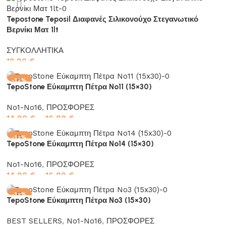
Tepostone Teposil Διαφανές Σιλικονούχο Στεγανωτικό
Βερνίκι Ματ 1lt
ΣΥΓΚΟΛΛΗΤΙΚΑ
12,90
€
Προσθήκη στο καλάθι
-12%
TepoStone Εύκαμπτη Πέτρα No11 (15×30)
No1-No16
,
ΠΡΟΣΦΟΡΕΣ
14,90
€
–
16,90
€
Επιλογή
-12%
TepoStone Εύκαμπτη Πέτρα No14 (15×30)
No1-No16
,
ΠΡΟΣΦΟΡΕΣ
14,90
€
–
16,90
€
Επιλογή
-12%
TepoStone Εύκαμπτη Πέτρα No3 (15×30)
BEST SELLERS
,
No1-No16
,
ΠΡΟΣΦΟΡΕΣ