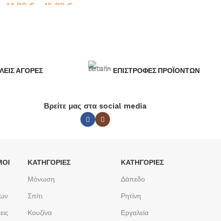
14,90
€
–
16,90
€
Επιλογή
ΛΕΙΣ ΑΓΟΡΕΣ
ΕΠΙΣΤΡΟΦΕΣ ΠΡΟΪΟΝΤΩΝ
Βρείτε μας στα social media
ΜΟΙ
ΚΑΤΗΓΟΡΙΕΣ
ΚΑΤΗΓΟΡΙΕΣ
Μόνωση
Δάπεδο
των
Σπίτι
Ρητίνη
εις
Κουζίνα
Εργαλεία