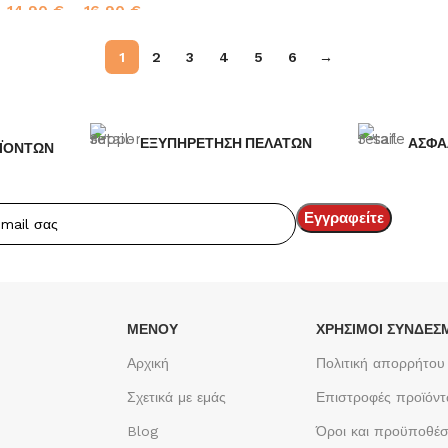
14,90
€
–
16,90
€
Επιλογή
1
2
3
4
5
6
→
ΕΞΥΠΗΡΕΤΗΣΗ ΠΕΛΑΤΩΝ
ΑΣΦΑ
ΪΟΝΤΩΝ
ΜΕΝΟΥ
ΧΡΉΣΙΜΟΙ ΣΎΝΔΕΣ
Αρχική
Πολιτική απορρήτου
Σχετικά με εμάς
Επιστροφές προϊόν
Blog
Όροι και προϋποθέσ