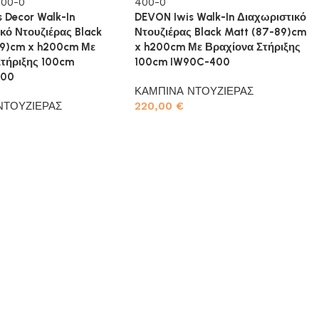
 Decor Walk-In
DEVON Iwis Walk-In Διαχωριστικό
κό Ντουζιέρας Black
Ντουζιέρας Black Matt (87-89)cm
99)cm x h200cm Με
x h200cm Με Βραχίονα Στήριξης
Στήριξης 100cm
100cm IW90C-400
400
ΚΑΜΠΙΝΑ ΝΤΟΥΖΙΕΡΑΣ
ΝΤΟΥΖΙΕΡΑΣ
220,00
€
Προσθήκη στο καλάθι
το καλάθι