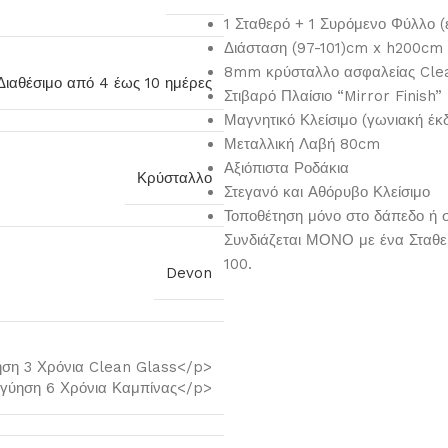
1 Σταθερό + 1 Συρόμενο Φύλλο (
Διάσταση (97-101)cm x h200cm
8mm κρύσταλλο ασφαλείας Clea
Διαθέσιμο από 4 έως 10 ημέρες
Στιβαρό Πλαίσιο “Mirror Finish”
Μαγνητικό Κλείσιμο (γωνιακή έκ
Μεταλλική Λαβή 80cm
Αξιόπιστα Ροδάκια
Κρύσταλλο
Στεγανό και Αθόρυβο Κλείσιμο
Τοποθέτηση μόνο στο δάπεδο ή σε
Συνδιάζεται ΜΟΝΟ με ένα Σταθ
100.
Devon
ση 3 Χρόνια Clean Glass</p>
γύηση 6 Χρόνια Καμπίνας</p>