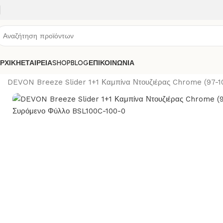
ΡΧΙΚΗ
ΕΤΑΙΡΕΙΑ
SHOP
BLOG
ΕΠΙΚΟΙΝΩΝΙΑ
Αρχική σελίδα
ΚΟΛΛΕΣ-ΣΙΛΙΚΟΝΕΣ
ΜΠΑΝΙΟ
ΚΑΜΠΙΝΑ ΝΤΟ
DEVON Breeze Slider 1+1 Καμπίνα Ντουζιέρας Chrome (97-1