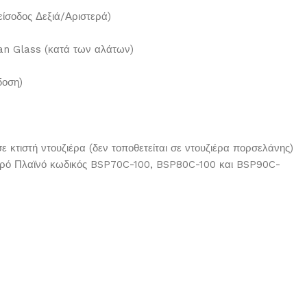
είσοδος Δεξιά/Αριστερά)
n Glass (κατά των αλάτων)
δοση)
 κτιστή ντουζιέρα (δεν τοποθετείται σε ντουζιέρα πορσελάνης)
ερό Πλαϊνό κωδικός BSP70C-100, BSP80C-100 και BSP90C-