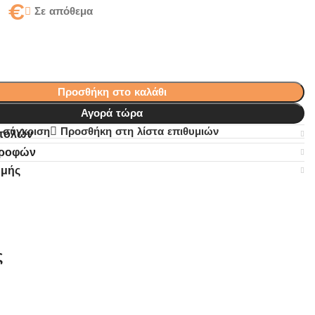
0
€
Σε απόθεμα
Προσθήκη στο καλάθι
Αγορά τώρα
 σύγκριση
Προσθήκη στη λίστα επιθυμιών
στολών
τροφών
ωμής
ς