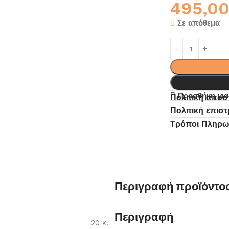
495,0
Σε απόθεμα
Προσθήκη για
Πολιτική απο
Πολιτική επισ
Τρόποι Πληρ
Περιγραφή προϊόντο
Περιγραφή
20 κ.