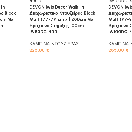
-In
DEVON Iwis Decor Walk-In
DEVON Iwis
ς Black
Διαχωριστικό Ντουζιέρας Black
Διαχωριστι
0cm Με
Matt (77-79)cm x h200cm Με
Matt (97-
cm
Βραχίονα Στήριξης 100cm
Βραχίονα 
IW80DC-400
IW100DC-
ΚΑΜΠΙΝΑ ΝΤΟΥΖΙΕΡΑΣ
ΚΑΜΠΙΝΑ 
225,00
€
265,00
€
Προσθήκη στο καλάθι
Προσθήκη σ