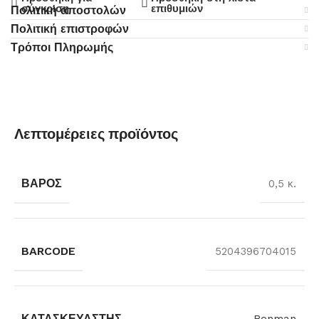
σύγκριση
επιθυμιών
Πολιτική αποστολών
Πολιτική επιστροφών
Τρόποι Πληρωμής
Λεπτομέρειες προϊόντος
ΒΆΡΟΣ
0,5 κ.
BARCODE
5204396704015
ΚΑΤΑΣΚΕΥΑΣΤΉΣ