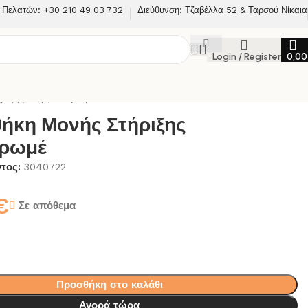
 Πελατών: +30 210 49 03 732
Διεύθυνση: Τζαβέλλα 52 & Ταρσού Νίκαια
Login / Register
0,0
ήριξης Kappa Χρωμέ
ήκη Μονής Στήριξης
Χρωμέ
ντος:
3040722
€
Σε απόθεμα
Προσθήκη στο καλάθι
Αγορά τώρα