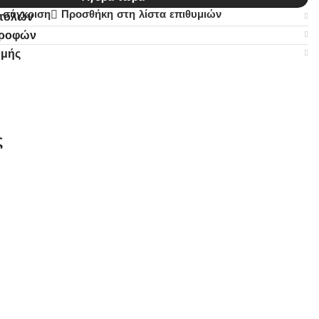
 σύγκριση
Προσθήκη στη λίστα επιθυμιών
στολών
τροφών
ωμής
ς