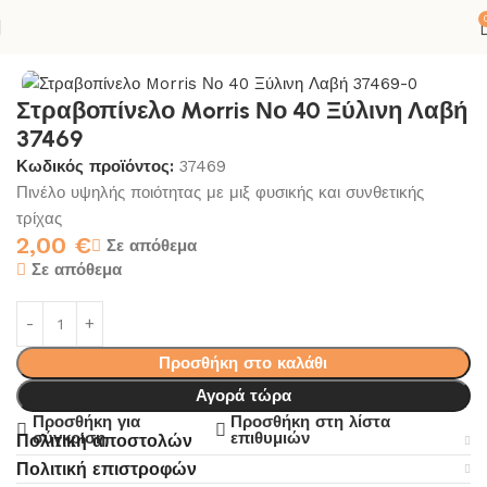
ΟΛΛΕΣ-ΣΙΛΙΚΟΝΕΣ
ΣΠΙΤΙ
ΧΡΩΜΑ
ΕΡΓΑΛΕΙΑ ΒΑΦΗΣ
ΠΙΝΕΛΑ
Στραβοπίνελο Morris Νο 40 Ξύλινη Λαβή
37469
Κωδικός προϊόντος:
37469
Πινέλο υψηλής ποιότητας με μιξ φυσικής και συνθετικής
τρίχας
2,00
€
Σε απόθεμα
Σε απόθεμα
Προσθήκη στο καλάθι
Αγορά τώρα
Προσθήκη για
Προσθήκη στη λίστα
σύγκριση
επιθυμιών
Πολιτική αποστολών
Πολιτική επιστροφών