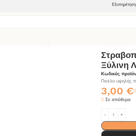
Εξυπηρέτηση
Α ΒΑΦΗΣ
ΠΙΝΕΛΑ
Στραβοπίνελο Token Νο 60 Ξύλινη Λαβή 4160
Στραβοπ
Ξύλινη 
Κωδικός προϊό
Πινέλο υψηλής πο
3,00
€
Σε απόθεμα