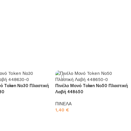
νό Token Νο30 Πλαστική
Πινέλο Μονό Token Νο50 Πλαστική
30
Λαβή 448650
ΠΙΝΕΛΑ
1,40
€
το καλάθι
Προσθήκη στο καλάθι