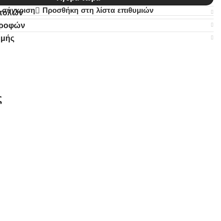
 σύγκριση
Προσθήκη στη λίστα επιθυμιών
στολών
τροφών
ωμής
ς