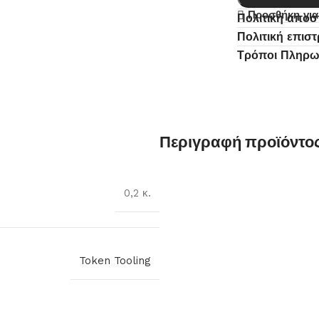
Προσθήκη για
Πολιτική απο
Πολιτική επισ
Τρόποι Πληρ
Περιγραφή προϊόντο
0,2 κ.
Token Tooling