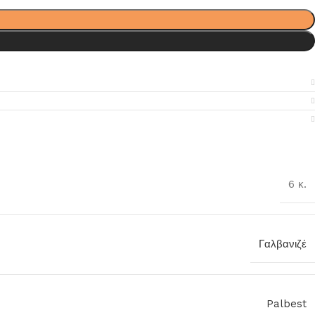
6 κ.
Γαλβανιζέ
Palbest